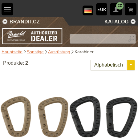
CZ
EUR
BRANDIT.CZ
KATALOG
Hauptseite
Sonstige
Ausrüstung
Karabiner
Produkte:
2
Alphabetisch