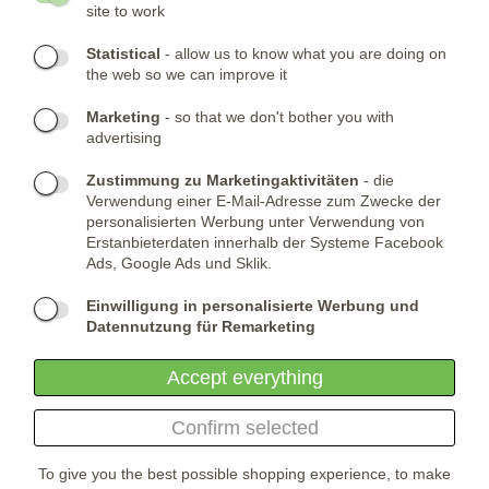
site to work
- NEWSLETTER
Statistical
- allow us to know what you are doing on
the web so we can improve it
KONTAKTE:
Marketing
- so that we don't bother you with
advertising
Telefone:
KONTAKTIERE UNS
(+420) 491 482 386
Skype:
ARMYSHOP.CZ
Zustimmung zu Marketingaktivitäten
- die
Verwendung einer E-Mail-Adresse zum Zwecke der
FIRMENSITZ:
personalisierten Werbung unter Verwendung von
Erstanbieterdaten innerhalb der Systeme Facebook
ARMYSHOP.CZ, s.r.o
Ads, Google Ads und Sklik.
Studénka 160
549 31 Velké Poříčí
Einwilligung in personalisierte Werbung und
Česká republika
Datennutzung für Remarketing
Accept everything
Confirm selected
To give you the best possible shopping experience, to make