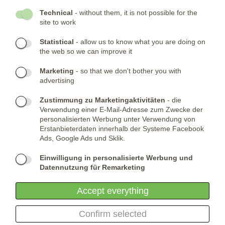
- GESELLSCHAFT
Technical
- without them, it is not possible for the
site to work
- NEWSLETTER
Statistical
- allow us to know what you are doing on
the web so we can improve it
KONTAKTE:
Marketing
- so that we don't bother you with
advertising
Telefone:
KONTAKTIERE UNS
(+420) 491 482 386
Skype:
ARMYSHOP.CZ
Zustimmung zu Marketingaktivitäten
- die
Verwendung einer E-Mail-Adresse zum Zwecke der
FIRMENSITZ:
personalisierten Werbung unter Verwendung von
Erstanbieterdaten innerhalb der Systeme Facebook
ARMYSHOP.CZ, s.r.o
Ads, Google Ads und Sklik.
Studénka 160
549 31 Velké Poříčí
Einwilligung in personalisierte Werbung und
Česká republika
Datennutzung für Remarketing
Accept everything
Confirm selected