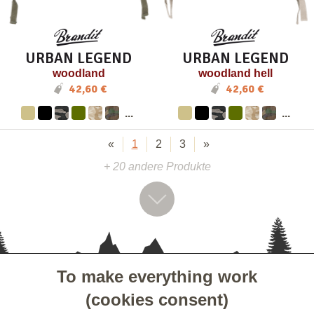
URBAN LEGEND
URBAN LEGEND
woodland
woodland hell
42,60 €
42,60 €
...
...
«
1
2
3
»
+ 20 andere Produkte
To make everything work
- KUNDENSERVICE
(cookies consent)