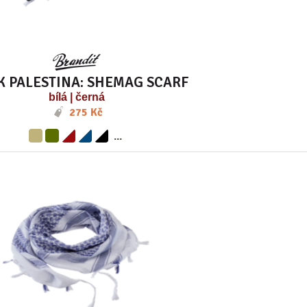
K PALESTINA: SHEMAG SCARF
bílá | černá
275 Kč
...