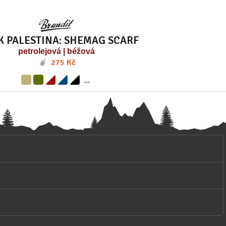
K PALESTINA: SHEMAG SCARF
petrolejová | béžová
275 Kč
...