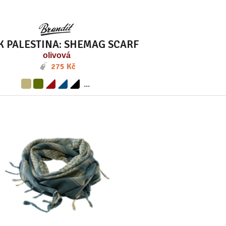
K PALESTINA: SHEMAG SCARF
olivová
275 Kč
...