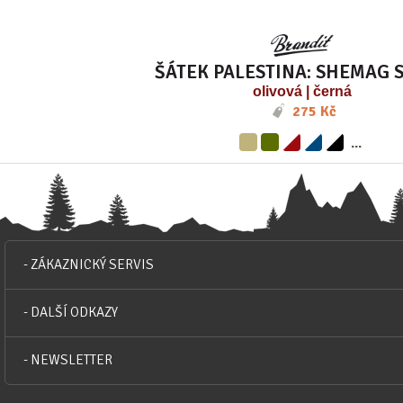
ŠÁTEK PALESTINA: SHEMAG 
olivová | černá
275 Kč
...
- ZÁKAZNICKÝ SERVIS
- DALŠÍ ODKAZY
- NEWSLETTER