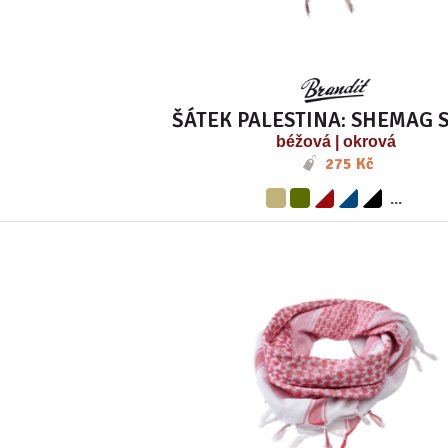
ŠÁTEK PALESTINA: SHEMAG 
béžová | okrová
275 Kč
...