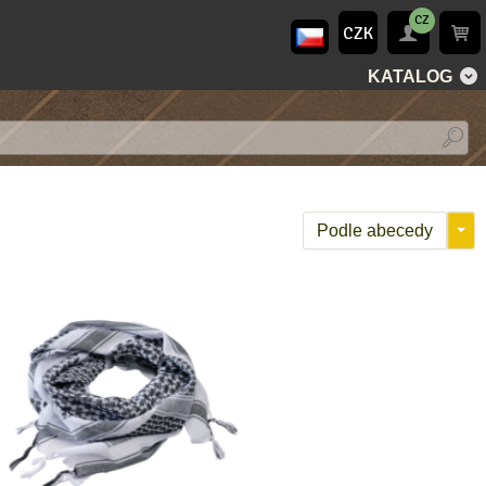
CZ
CZK
KATALOG
Podle abecedy